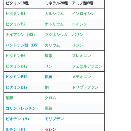
ビタミン18種
ミネラル20種
アミノ酸8種
ビタミンB1
カルシウム
イソロイシン
ビタミンB2
ナトリウム
ロイシン
ナイアシン（B3）
マグネシウム
バリン
パントテン酸（B5）
カリウム
リジン
ビタミンB6
塩素
スレオニン
ビタミンB12
リン
フェニルアラニン
ビタミンB15
硫黄
メチオニン
ビタミンB17
銅
トリプトファン
葉酸
クロム
コリン（レシチン）
亜鉛
ビオチン（H）
モリブデン
ルチン（P）
セレン