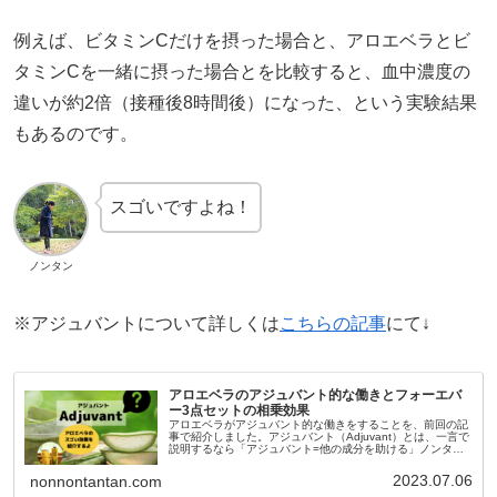
例えば、ビタミンCだけを摂った場合と、アロエベラとビ
タミンCを一緒に摂った場合とを比較すると、血中濃度の
違いが約2倍（接種後8時間後）になった、という実験結果
もあるのです。
スゴいですよね！
ノンタン
※アジュバントについて詳しくは
こちらの記事
にて↓
アロエベラのアジュバント的な働きとフォーエバ
ー3点セットの相乗効果
アロエベラがアジュバント的な働きをすることを、前回の記
事で紹介しました。アジュバント（Adjuvant）とは、一言で
説明するなら「アジュバント=他の成分を助ける」ノンタン
というような意味です前回の記事では、主にフォーエバーの
3点セットで摂れ...
2023.07.06
nonnontantan.com